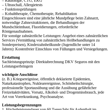
– Radiologie, CTG, EKG
– Ultraschall, Allergietests
– Funktionsprüfungen
– Kobalttherapie, Chemotherapie, Rehabilitation
Eingeschlossen sind eine jährliche Mundpflege beim Zahnarzt,
notwendige Zahnextraktionen, die Behandlungen der
Mundschleimhaut, Fluoridierungen, erforderliche
Röntgenaufnahmen.
Für sonstige zahnärztliche Leistungen: Angebot eines zahnärztlichen
Services (Vermittlung von zahnärztlichen Heilbehandlungen zu
Sonderpreisen), Kinderzahnheilkunde (Jugendliche unter 14
Jahren): Kostenfreier Einschluss von Füllungen und Versiegelungen.
Erstattung
Sachleistungsprinzip: Direktabrechnung DKV Seguros mit den
Leistungserbringern
wichtigste Anschlüsse
(z. B.) Kriegsereignisse, öffentlich deklarierte Epidemien,
Naturkatastrophen, Nuklearereignisse, Schönheitschirurgie,
professionelle Sportausübung und die Ausübung gefährlicher
Freizeitaktivitäten, Vorsatz, Alkohol- und Drogenmissbrauch, jede
Art von Vorerkrankung, Psychoanalyse.
Leistungsbegrenzungen
1. Höchstleistungsdauer von 60 Tagen/Jahr für Aufenthalt im