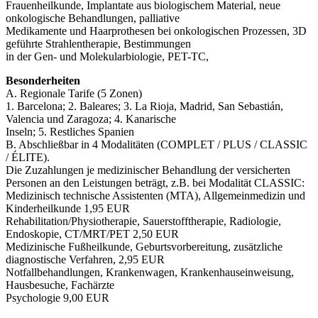
Frauenheilkunde, Implantate aus biologischem Material, neue
onkologische Behandlungen, palliative
Medikamente und Haarprothesen bei onkologischen Prozessen, 3D
geführte Strahlentherapie, Bestimmungen
in der Gen- und Molekularbiologie, PET-TC,
Besonderheiten
A. Regionale Tarife (5 Zonen)
1. Barcelona; 2. Baleares; 3. La Rioja, Madrid, San Sebastián,
Valencia und Zaragoza; 4. Kanarische
Inseln; 5. Restliches Spanien
B. Abschließbar in 4 Modalitäten (COMPLET / PLUS / CLASSIC
/ ÉLITE).
Die Zuzahlungen je medizinischer Behandlung der versicherten
Personen an den Leistungen beträgt, z.B. bei Modalität CLASSIC:
Medizinisch technische Assistenten (MTA), Allgemeinmedizin und
Kinderheilkunde 1,95 EUR
Rehabilitation/Physiotherapie, Sauerstofftherapie, Radiologie,
Endoskopie, CT/MRT/PET 2,50 EUR
Medizinische Fußheilkunde, Geburtsvorbereitung, zusätzliche
diagnostische Verfahren, 2,95 EUR
Notfallbehandlungen, Krankenwagen, Krankenhauseinweisung,
Hausbesuche, Fachärzte
Psychologie 9,00 EUR