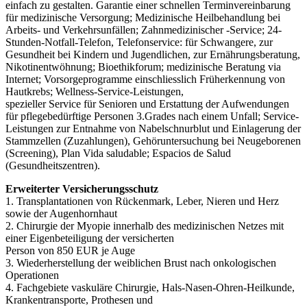
einfach zu gestalten. Garantie einer schnellen Terminvereinbarung
für medizinische Versorgung; Medizinische Heilbehandlung bei
Arbeits- und Verkehrsunfällen; Zahnmedizinischer -Service; 24-
Stunden-Notfall-Telefon, Telefonservice: für Schwangere, zur
Gesundheit bei Kindern und Jugendlichen, zur Ernährungsberatung,
Nikotinentwöhnung; Bioethikforum; medizinische Beratung via
Internet; Vorsorgeprogramme einschliesslich Früherkennung von
Hautkrebs; Wellness-Service-Leistungen,
spezieller Service für Senioren und Erstattung der Aufwendungen
für pflegebedürftige Personen 3.Grades nach einem Unfall; Service-
Leistungen zur Entnahme von Nabelschnurblut und Einlagerung der
Stammzellen (Zuzahlungen), Gehöruntersuchung bei Neugeborenen
(Screening), Plan Vida saludable; Espacios de Salud
(Gesundheitszentren).
Erweiterter
Versicherungsschutz
1. Transplantationen von Rückenmark, Leber, Nieren und Herz
sowie der Augenhornhaut
2. Chirurgie der Myopie innerhalb des medizinischen Netzes mit
einer Eigenbeteiligung der versicherten
Person von 850 EUR je Auge
3. Wiederherstellung der weiblichen Brust nach onkologischen
Operationen
4. Fachgebiete vaskuläre Chirurgie, Hals-Nasen-Ohren-Heilkunde,
Krankentransporte, Prothesen und