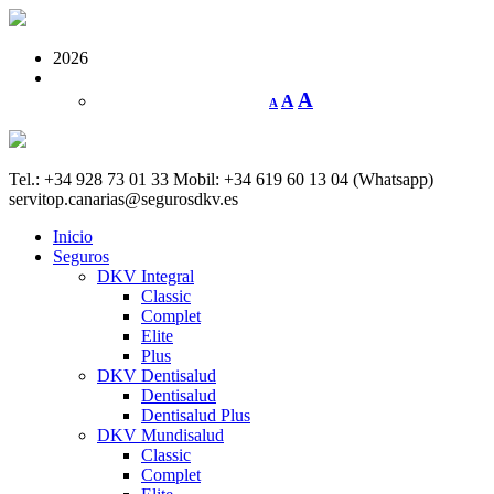
2026
A
A
A
Tel.: +34 928 73 01 33
Mobil: +34 619 60 13 04 (Whatsapp)
servitop.canarias@segurosdkv.es
Inicio
Seguros
DKV Integral
Classic
Complet
Elite
Plus
DKV Dentisalud
Dentisalud
Dentisalud Plus
DKV Mundisalud
Classic
Complet