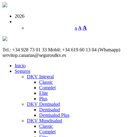
2026
A
A
A
Tel.: +34 928 73 01 33
Mobil: +34 619 60 13 04 (Whatsapp)
servitop.canarias@segurosdkv.es
Inicio
Seguros
DKV Integral
Classic
Complet
Elite
Plus
DKV Dentisalud
Dentisalud
Dentisalud Plus
DKV Mundisalud
Classic
Complet