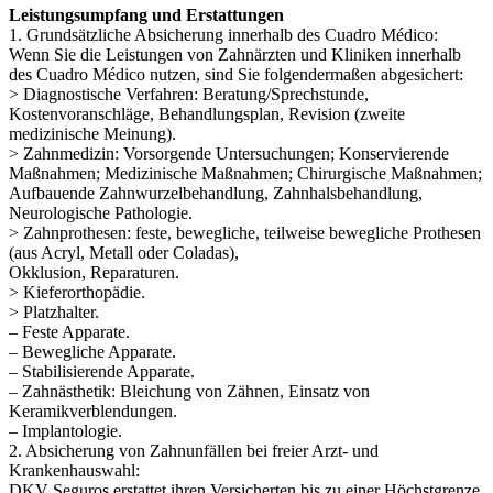
Leistungsumpfang
und Erstattungen
1. Grundsätzliche Absicherung innerhalb des Cuadro Médico:
Wenn Sie die Leistungen von Zahnärzten und Kliniken innerhalb
des Cuadro Médico nutzen, sind Sie folgendermaßen abgesichert:
> Diagnostische Verfahren: Beratung/Sprechstunde,
Kostenvoranschläge, Behandlungsplan, Revision (zweite
medizinische Meinung).
> Zahnmedizin: Vorsorgende Untersuchungen; Konservierende
Maßnahmen; Medizinische Maßnahmen; Chirurgische Maßnahmen;
Aufbauende Zahnwurzelbehandlung, Zahnhalsbehandlung,
Neurologische Pathologie.
> Zahnprothesen: feste, bewegliche, teilweise bewegliche Prothesen
(aus Acryl, Metall oder Coladas),
Okklusion, Reparaturen.
> Kieferorthopädie.
> Platzhalter.
– Feste Apparate.
– Bewegliche Apparate.
– Stabilisierende Apparate.
– Zahnästhetik: Bleichung von Zähnen, Einsatz von
Keramikverblendungen.
– Implantologie.
2. Absicherung von Zahnunfällen bei freier Arzt- und
Krankenhauswahl:
DKV Seguros erstattet ihren Versicherten bis zu einer Höchstgrenze