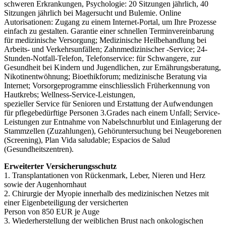
schweren Erkrankungen, Psychologie: 20 Sitzungen jährlich, 40
Sitzungen jährlich bei Magersucht und Bulemie. Online
Autorisationen: Zugang zu einem Internet-Portal, um Ihre Prozesse
einfach zu gestalten. Garantie einer schnellen Terminvereinbarung
für medizinische Versorgung; Medizinische Heilbehandlung bei
Arbeits- und Verkehrsunfällen; Zahnmedizinischer -Service; 24-
Stunden-Notfall-Telefon, Telefonservice: für Schwangere, zur
Gesundheit bei Kindern und Jugendlichen, zur Ernährungsberatung,
Nikotinentwöhnung; Bioethikforum; medizinische Beratung via
Internet; Vorsorgeprogramme einschliesslich Früherkennung von
Hautkrebs; Wellness-Service-Leistungen,
spezieller Service für Senioren und Erstattung der Aufwendungen
für pflegebedürftige Personen 3.Grades nach einem Unfall; Service-
Leistungen zur Entnahme von Nabelschnurblut und Einlagerung der
Stammzellen (Zuzahlungen), Gehöruntersuchung bei Neugeborenen
(Screening), Plan Vida saludable; Espacios de Salud
(Gesundheitszentren).
Erweiterter
Versicherungsschutz
1. Transplantationen von Rückenmark, Leber, Nieren und Herz
sowie der Augenhornhaut
2. Chirurgie der Myopie innerhalb des medizinischen Netzes mit
einer Eigenbeteiligung der versicherten
Person von 850 EUR je Auge
3. Wiederherstellung der weiblichen Brust nach onkologischen