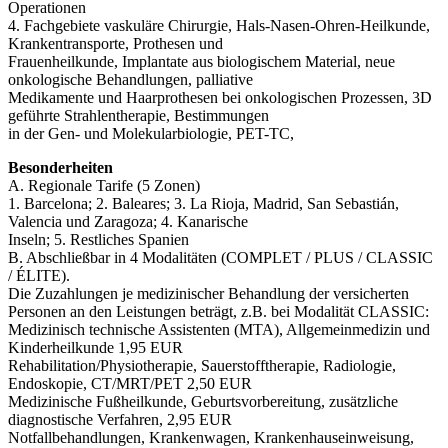
Operationen
4. Fachgebiete vaskuläre Chirurgie, Hals-Nasen-Ohren-Heilkunde,
Krankentransporte, Prothesen und
Frauenheilkunde, Implantate aus biologischem Material, neue
onkologische Behandlungen, palliative
Medikamente und Haarprothesen bei onkologischen Prozessen, 3D
geführte Strahlentherapie, Bestimmungen
in der Gen- und Molekularbiologie, PET-TC,
Besonderheiten
A. Regionale Tarife (5 Zonen)
1. Barcelona; 2. Baleares; 3. La Rioja, Madrid, San Sebastián,
Valencia und Zaragoza; 4. Kanarische
Inseln; 5. Restliches Spanien
B. Abschließbar in 4 Modalitäten (COMPLET / PLUS / CLASSIC
/ ÉLITE).
Die Zuzahlungen je medizinischer Behandlung der versicherten
Personen an den Leistungen beträgt, z.B. bei Modalität CLASSIC:
Medizinisch technische Assistenten (MTA), Allgemeinmedizin und
Kinderheilkunde 1,95 EUR
Rehabilitation/Physiotherapie, Sauerstofftherapie, Radiologie,
Endoskopie, CT/MRT/PET 2,50 EUR
Medizinische Fußheilkunde, Geburtsvorbereitung, zusätzliche
diagnostische Verfahren, 2,95 EUR
Notfallbehandlungen, Krankenwagen, Krankenhauseinweisung,