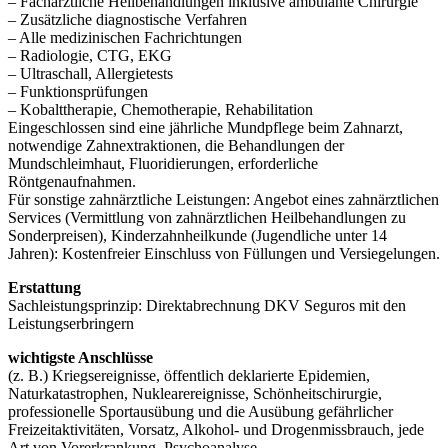
– Fachärztliche Heilbehandlungen inklusive ambulante Chirurgie
– Zusätzliche diagnostische Verfahren
– Alle medizinischen Fachrichtungen
– Radiologie, CTG, EKG
– Ultraschall, Allergietests
– Funktionsprüfungen
– Kobalttherapie, Chemotherapie, Rehabilitation
Eingeschlossen sind eine jährliche Mundpflege beim Zahnarzt,
notwendige Zahnextraktionen, die Behandlungen der
Mundschleimhaut, Fluoridierungen, erforderliche
Röntgenaufnahmen.
Für sonstige zahnärztliche Leistungen: Angebot eines zahnärztlichen
Services (Vermittlung von zahnärztlichen Heilbehandlungen zu
Sonderpreisen), Kinderzahnheilkunde (Jugendliche unter 14
Jahren): Kostenfreier Einschluss von Füllungen und Versiegelungen.
Erstattung
Sachleistungsprinzip: Direktabrechnung DKV Seguros mit den
Leistungserbringern
wichtigste Anschlüsse
(z. B.) Kriegsereignisse, öffentlich deklarierte Epidemien,
Naturkatastrophen, Nuklearereignisse, Schönheitschirurgie,
professionelle Sportausübung und die Ausübung gefährlicher
Freizeitaktivitäten, Vorsatz, Alkohol- und Drogenmissbrauch, jede
Art von Vorerkrankung, Psychoanalyse.