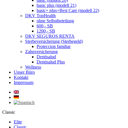
basic (modell 20)
basic plus (modell 21)
basic+ plus+Best Care (modell 22)
DKV TopHealth
ohne Selbstbeteilung
600,- SB
1200,- SB
DKV SEGUROS RENTA
Sterbeversicherung (Sterbegeld)
Proteccion familiar
Zahnversicherung
Dentisalud
Dentisalud Plus
Wellness
Unser Büro
Kontakt
Impressum
Classic
Elite
Classic