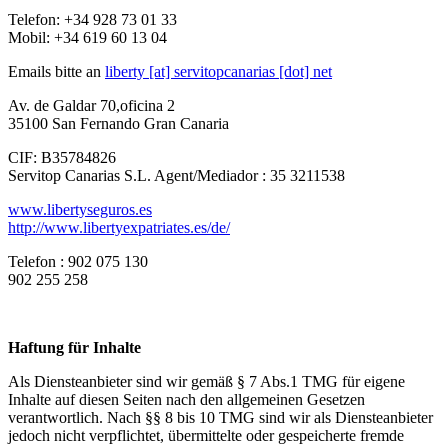
Telefon: +34 928 73 01 33
Mobil: +34 619 60 13 04
Emails bitte an
liberty [at] servitopcanarias [dot] net
Av. de Galdar 70,oficina 2
35100 San Fernando Gran Canaria
CIF: B35784826
Servitop Canarias S.L. Agent/Mediador : 35 3211538
www.libertyseguros.es
http://www.libertyexpatriates.es/de/
Telefon : 902 075 130
902 255 258
Haftung für Inhalte
Als Diensteanbieter sind wir gemäß § 7 Abs.1 TMG für eigene
Inhalte auf diesen Seiten nach den allgemeinen Gesetzen
verantwortlich. Nach §§ 8 bis 10 TMG sind wir als Diensteanbieter
jedoch nicht verpflichtet, übermittelte oder gespeicherte fremde